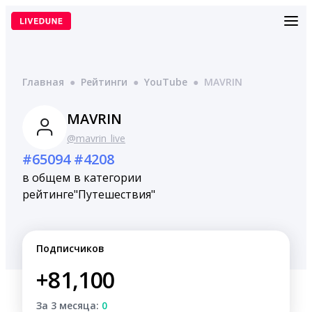
Перейти
к
содержимому
Главная
●
Рейтинги
●
YouTube
●
MAVRIN
MAVRIN
@mavrin_live
#65094
#4208
в общем
в категории
рейтинге
"Путешествия"
Подписчиков
+81,100
За 3 месяца:
0