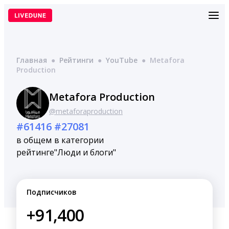
Перейти
к
содержимому
Главная
●
Рейтинги
●
YouTube
●
Metafora
Production
Metafora Production
@metaforaproduction
#61416
#27081
в общем
в категории
рейтинге
"Люди и блоги"
Подписчиков
+91,400