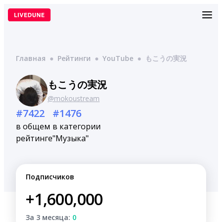
Перейти
к
содержимому
Главная
●
Рейтинги
●
YouTube
●
もこうの実況
もこうの実況
@mokoustream
#7422
#1476
в общем
в категории
рейтинге
"Музыка"
Подписчиков
+1,600,000
За 3 месяца:
0