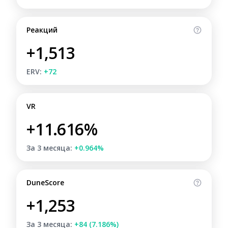
Реакций
+1,513
ERV:
+72
VR
+11.616%
За 3 месяца:
+0.964%
DuneScore
+1,253
За 3 месяца:
+84 (7.186%)