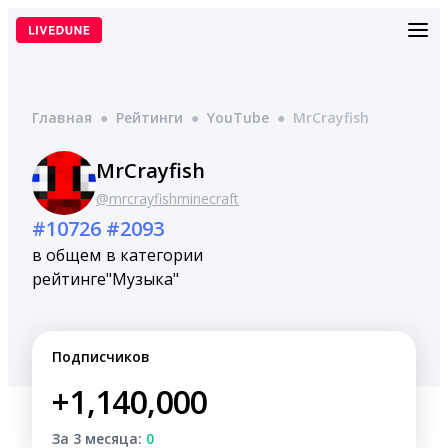
Перейти
к
содержимому
Главная
●
Рейтинги
●
YouTube
●
MrCrayfish
MrCrayfish
@mrcrayfishminecraft
#10726
#2093
в общем
в категории
рейтинге
"Музыка"
Подписчиков
+1,140,000
За 3 месяца:
0