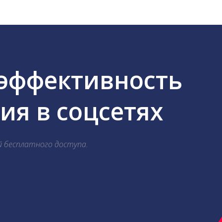
 эффективность
я в соцсетях
й бесплатного доступа.