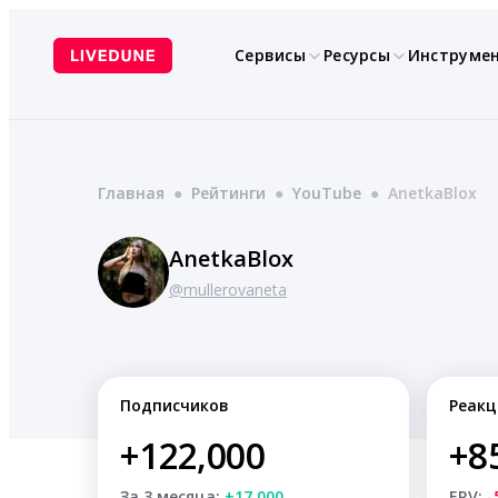
Перейти
к
Сервисы
Ресурсы
Инструме
содержимому
Главная
●
Рейтинги
●
YouTube
●
AnetkaBlox
AnetkaBlox
@mullerovaneta
Подписчиков
Реакц
+122,000
+8
За 3 месяца:
+17,000
ERV:
-