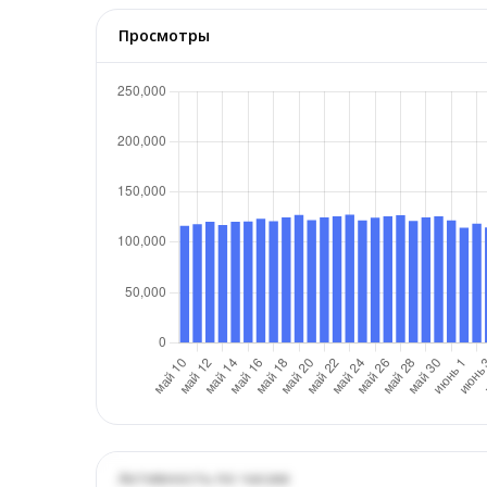
Просмотры
Активность по часам