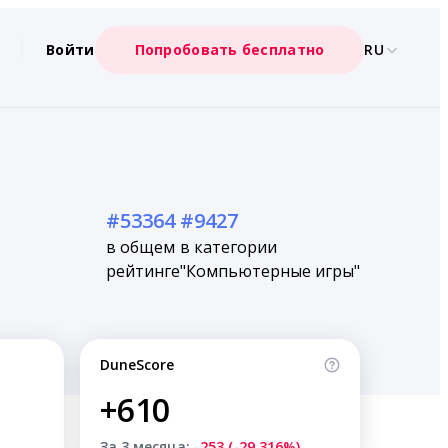
Войти
Попробовать бесплатно
RU
#53364
#9427
в общем
в категории
рейтинге
"Компьютерные игры"
DuneScore
+610
За 3 месяца:
-253 (-29.316%)