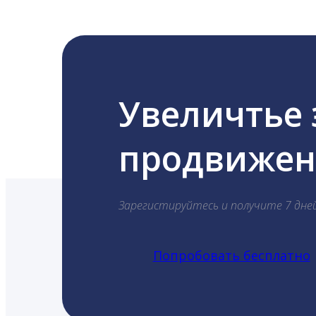
Увеличтье
продвижени
Зарегистируйтесь и получите 7 дне
Попробовать бесплатно