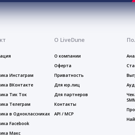
кт
О LiveDune
По
тация
О компании
Ана
Оферта
Ста
ика Инстаграм
Приватность
Выг
ика ВКонтакте
Для юр.лиц
Ауд
ика Тик Ток
Для партнеров
Чек
SM
ика Телеграм
Контакты
Про
ика в Одноклассниках
API / MCP
Най
ика Facebook
ика Макс