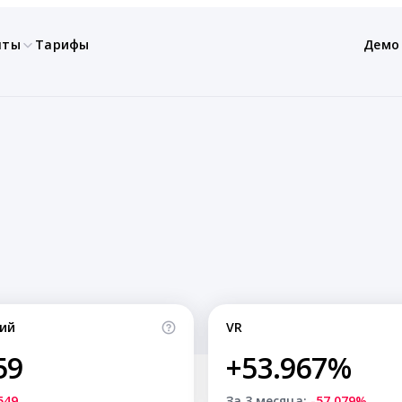
нты
Тарифы
Демо
ий
VR
59
+53.967%
549
За 3 месяца:
-57.079%