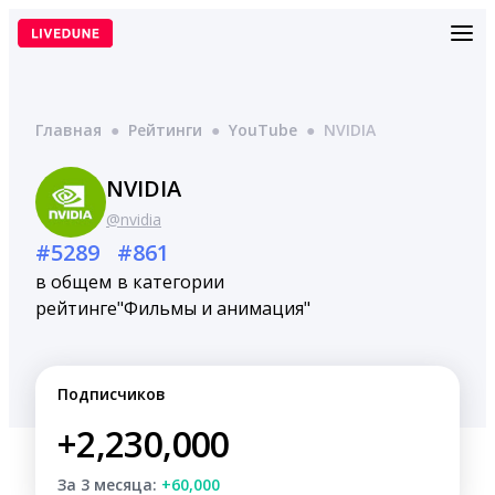
Перейти
к
содержимому
Главная
●
Рейтинги
●
YouTube
●
NVIDIA
NVIDIA
@nvidia
#5289
#861
в общем
в категории
рейтинге
"Фильмы и анимация"
Подписчиков
+2,230,000
За 3 месяца:
+60,000