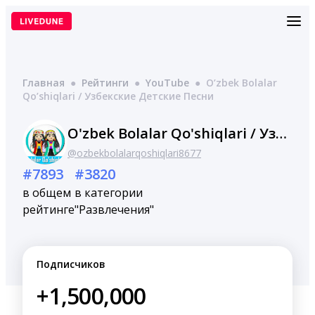
Перейти
к
содержимому
Главная
●
Рейтинги
●
YouTube
●
O’zbek Bolalar
Qo’shiqlari / Узбекские Детские Песни
O'zbek Bolalar Qo'shiqlari / Узбекские Детские Песни
@ozbekbolalarqoshiqlari8677
#7893
#3820
в общем
в категории
рейтинге
"Развлечения"
Подписчиков
+1,500,000