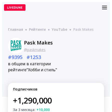
Перейти
к
содержимому
Главная
●
Рейтинги
●
YouTube
●
Pask Makes
Pask Makes
@paskmakes
#9395
#1253
в общем
в категории
рейтинге
"Хобби и стиль"
Подписчиков
+1,290,000
За 3 месяца:
+10,000