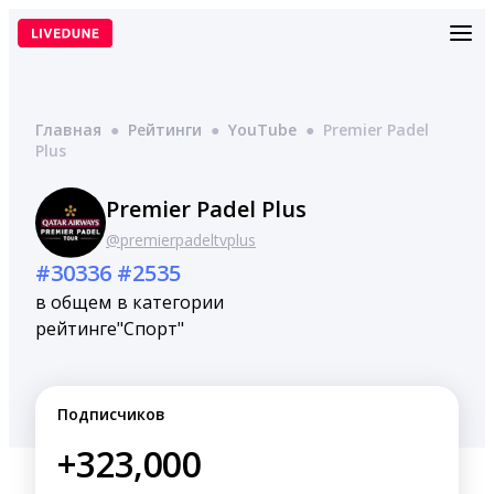
Перейти
к
содержимому
Главная
●
Рейтинги
●
YouTube
●
Premier Padel
Plus
Premier Padel Plus
@premierpadeltvplus
#30336
#2535
в общем
в категории
рейтинге
"Спорт"
Подписчиков
+323,000