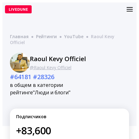
Перейти
к
содержимому
Главная
●
Рейтинги
●
YouTube
●
Raoul Kevy
Officiel
Raoul Kevy Officiel
@Raoul Kevy Officiel
#64181
#28326
в общем
в категории
рейтинге
"Люди и блоги"
Подписчиков
+83,600