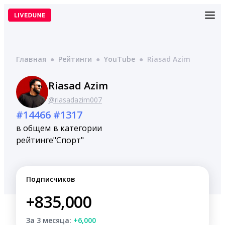
Перейти
к
содержимому
Главная
●
Рейтинги
●
YouTube
●
Riasad Azim
Riasad Azim
@riasadazim007
#14466
#1317
в общем
в категории
рейтинге
"Спорт"
Подписчиков
+835,000
За 3 месяца:
+6,000