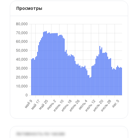
Просмотры
Активность по часам