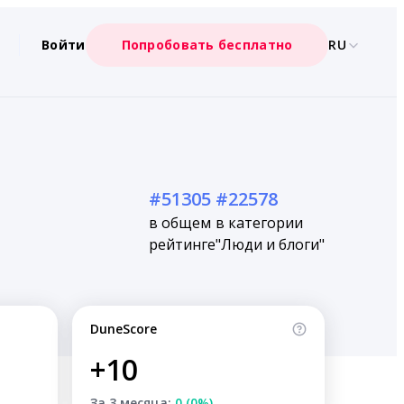
Войти
Попробовать бесплатно
RU
#51305
#22578
в общем
в категории
рейтинге
"Люди и блоги"
DuneScore
+10
За 3 месяца:
0 (0%)