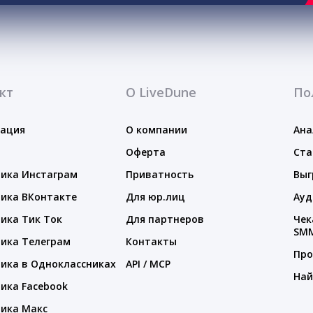
кт
О LiveDune
По
тация
О компании
Ана
Оферта
Ста
ика Инстаграм
Приватность
Выг
ика ВКонтакте
Для юр.лиц
Ауд
ика Тик Ток
Для партнеров
Чек
SM
ика Телеграм
Контакты
Про
ика в Одноклассниках
API / MCP
Най
ика Facebook
ика Макс