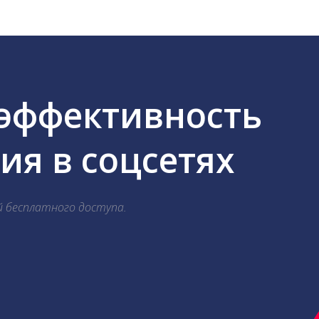
 эффективность
я в соцсетях
й бесплатного доступа.