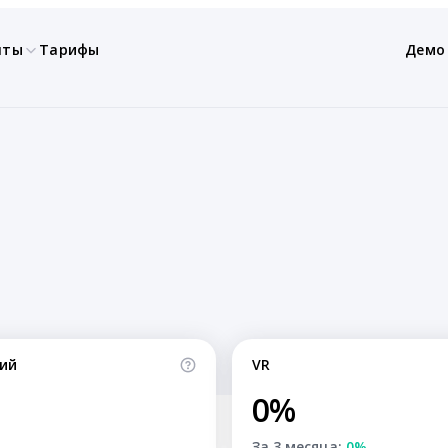
нты
Тарифы
Демо
ий
VR
0%
За 3 месяца:
0%