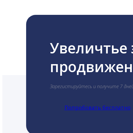
Увеличтье
продвижени
Зарегистируйтесь и получите 7 дне
Попробовать бесплатно