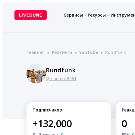
Перейти
к
Сервисы
Ресурсы
Инструме
содержимому
Главная
●
Рейтинги
●
YouTube
●
Rundfunk
Rundfunk
@rundfunk9061
Подписчиков
Реакц
+132,000
0
За 3 месяца:
0
ERV:
0