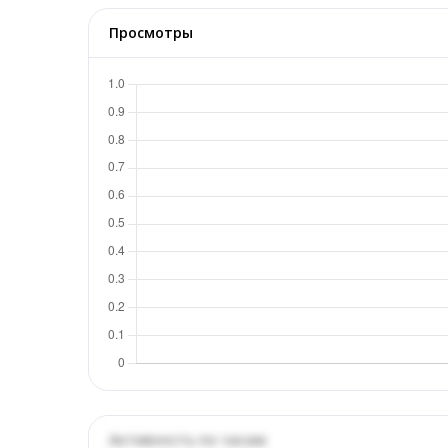
Просмотры
Активность по часам