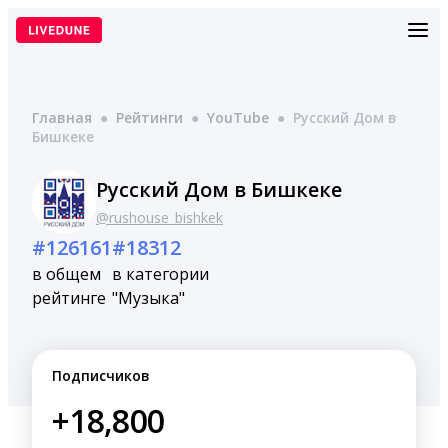
Перейти
к
содержимому
Главная
●
Рейтинги
●
YouTube
●
Русский Дом в
Бишкеке
Русский Дом в Бишкеке
@rushouse_bishkek
#126161
#18312
в общем
в категории
рейтинге
"Музыка"
Подписчиков
+18,800