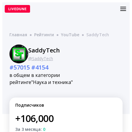
Перейти
к
содержимому
Главная
●
Рейтинги
●
YouTube
●
SaddyTech
SaddyTech
@SaddyTech
#57015
#4154
в общем
в категории
рейтинге
"Наука и техника"
Подписчиков
+106,000
За 3 месяца:
0