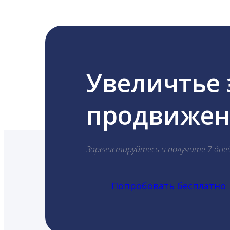
Увеличтье
продвижени
Зарегистируйтесь и получите 7 дне
Попробовать бесплатно