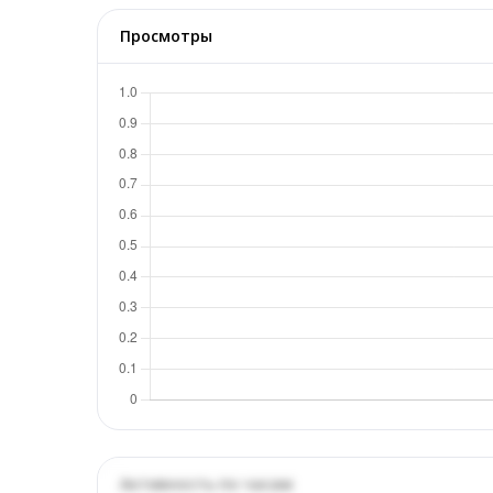
Просмотры
Активность по часам