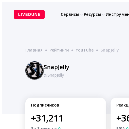
Перейти
к
Сервисы
Ресурсы
Инструме
содержимому
Главная
●
Рейтинги
●
YouTube
●
SnapJelly
SnapJelly
@SnapJelly
Подписчиков
Реакц
+31,211
+3
За 3 месяца:
0
ERV:
0