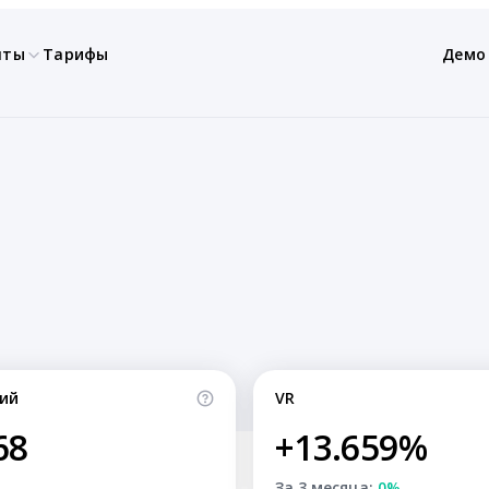
нты
Тарифы
Демо
ий
VR
68
+13.659%
За 3 месяца:
0%