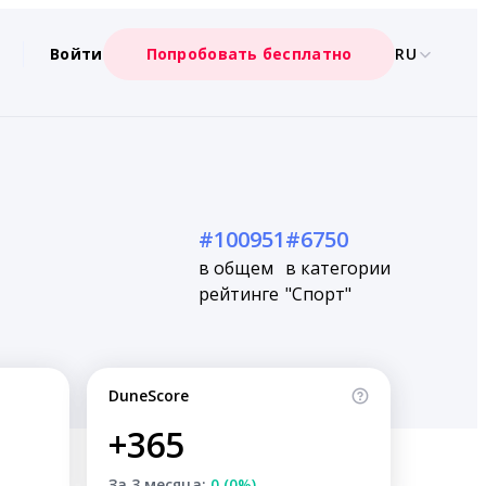
Войти
Попробовать бесплатно
RU
#100951
#6750
в общем
в категории
рейтинге
"Спорт"
DuneScore
+365
За 3 месяца:
0 (0%)