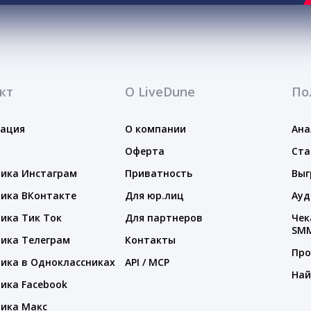
кт
О LiveDune
По
тация
О компании
Ана
Оферта
Ста
ика Инстаграм
Приватность
Выг
ика ВКонтакте
Для юр.лиц
Ауд
ика Тик Ток
Для партнеров
Чек
SM
ика Телеграм
Контакты
Про
ика в Одноклассниках
API / MCP
Най
ика Facebook
ика Макс