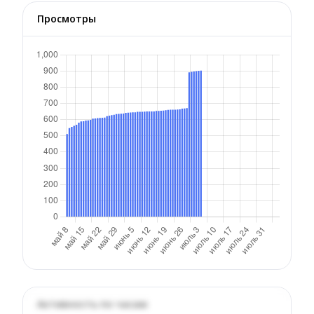
Просмотры
Активность по часам