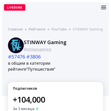
Перейти
к
содержимому
Главная
●
Рейтинги
●
YouTube
●
STINWAY Gaming
STINWAY Gaming
@stinwaygaming
#57476
#3806
в общем
в категории
рейтинге
"Путешествия"
Подписчиков
+104,000
За 3 месяца:
0