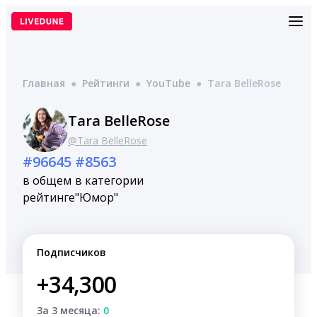
Перейти
к
содержимому
Главная
●
Рейтинги
●
YouTube
●
Tara BelleRose
Tara BelleRose
@Tara BelleRose
#96645
#8563
в общем
в категории
рейтинге
"Юмор"
Подписчиков
+34,300
За 3 месяца:
0