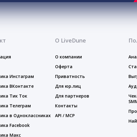
кт
О LiveDune
По
тация
О компании
Ана
Оферта
Ста
ика Инстаграм
Приватность
Выг
ика ВКонтакте
Для юр.лиц
Ауд
ика Тик Ток
Для партнеров
Чек
SM
ика Телеграм
Контакты
Про
ика в Одноклассниках
API / MCP
Най
ика Facebook
ика Макс