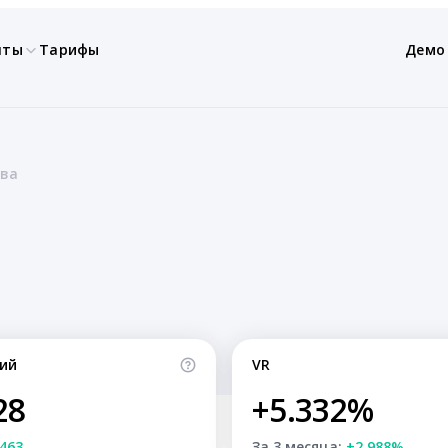
нты
Тарифы
Демо
ева
ий
VR
28
+5.332%
463
За 3 месяца:
+2.988%