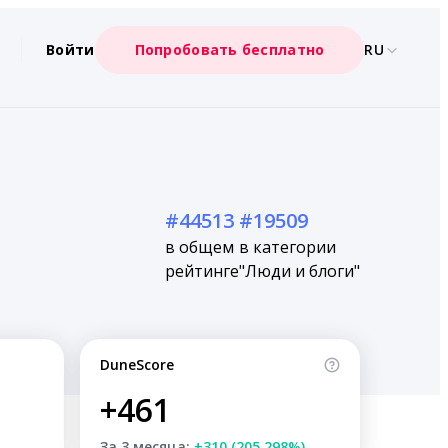
Войти
Попробовать бесплатно
RU
#44513
#19509
в общем
в категории
рейтинге
"Люди и блоги"
DuneScore
+461
За 3 месяца:
+310 (205.298%)