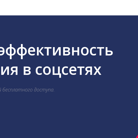
 эффективность
я в соцсетях
й бесплатного доступа.