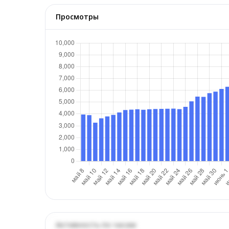
Просмотры
Активность по часам