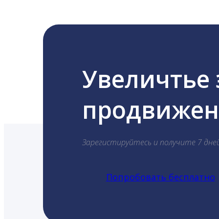
Увеличтье
продвижени
Зарегистируйтесь и получите 7 дне
Попробовать бесплатно