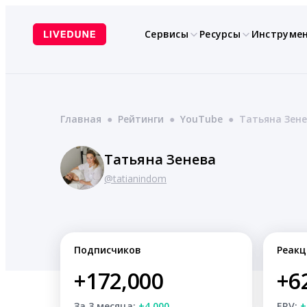
Перейти
к
Сервисы
Ресурсы
Инструме
содержимому
Главная
●
Рейтинги
●
YouTube
●
Татьяна Зен
Татьяна Зенева
@tatianindom
Подписчиков
Реакц
+172,000
+6
За 3 месяца:
+4,000
ERV:
+