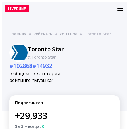
Перейти
к
содержимому
Главная
●
Рейтинги
●
YouTube
●
Toronto Star
Toronto Star
@Toronto Star
#102868
#14932
в общем
в категории
рейтинге
"Музыка"
Подписчиков
+29,933
За 3 месяца:
0