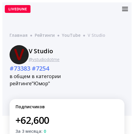
Перейти
к
содержимому
Главная
●
Рейтинги
●
YouTube
●
V Studio
V Studio
@vstudiodotme
#73383
#7254
в общем
в категории
рейтинге
"Юмор"
Подписчиков
+62,600
За 3 месяца:
0