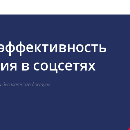
 эффективность
я в соцсетях
й бесплатного доступа.