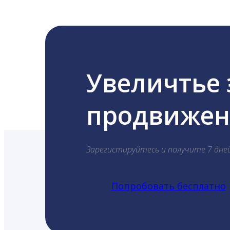
Увеличтье
продвижени
Зарегистируйтесь и получите 7 дне
Попробовать бесплатно