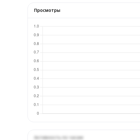
Просмотры
Активность по часам