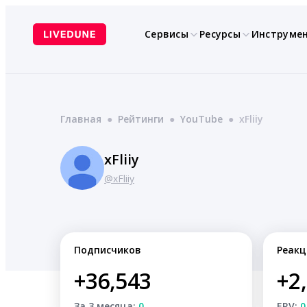
Перейти
к
Сервисы
Ресурсы
Инструме
содержимому
Главная
●
Рейтинги
●
YouTube
●
xFliiy
xFliiy
@xFliiy
Подписчиков
Реакц
+36,543
+2
За 3 месяца:
0
ERV:
0