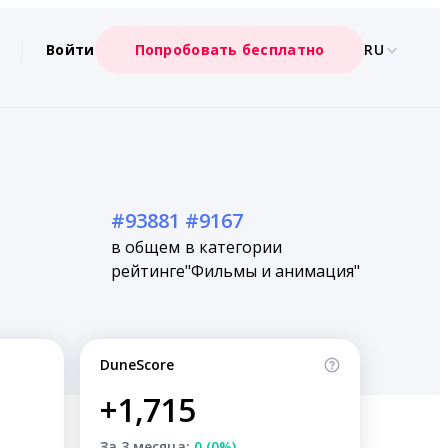
Войти
Попробовать бесплатно
RU
#93881
#9167
в общем
в категории
рейтинге
"Фильмы и анимация"
DuneScore
+1,715
За 3 месяца:
0 (0%)