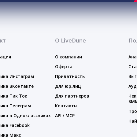
кт
О LiveDune
По
тация
О компании
Ана
Оферта
Ста
ика Инстаграм
Приватность
Выг
ика ВКонтакте
Для юр.лиц
Ауд
ика Тик Ток
Для партнеров
Чек
SM
ика Телеграм
Контакты
Про
ика в Одноклассниках
API / MCP
Най
ика Facebook
ика Макс