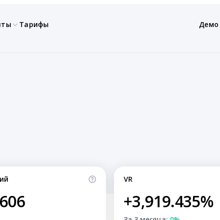
нты
Тарифы
Демо
ий
VR
,606
+3,919.435%
За 3 месяца:
0%