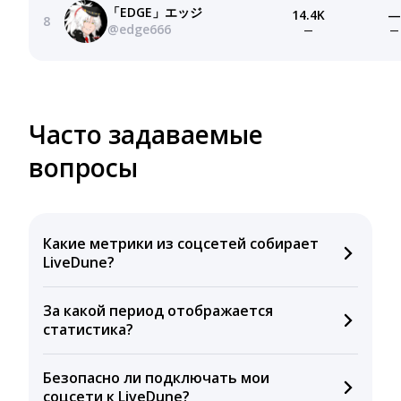
「EDGE」エッジ
14.4K
—
8
@edge666
—
—
Часто задаваемые
вопросы
Какие метрики из соцсетей собирает
LiveDune?
Мы собираем данные по количеству лайков,
За какой период отображается
комментариев, кликов, репостов, охватов и
статистика?
динамике числа подписчиков. Рекомендуем время
для публикации, показываем лучшие посты и
Вы можете изучить статистику по конкурентным и
присылаем автоматические отчеты с метриками.
Безопасно ли подключать мои
своим аккаунтам за 1 год при использовании
соцсети к LiveDune?
бесплатного пробного периода или при