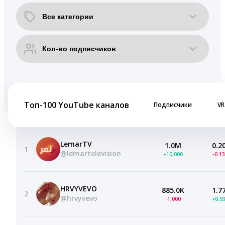
Топ-100 YouTube каналов
Подписчики
VR
LemarTV
1.0M
0.2
1
@lemartelevision
+10,000
-0.1
HRVYVEVO
885.0K
1.7
2
@hrvyvevo
-1,000
+0.9