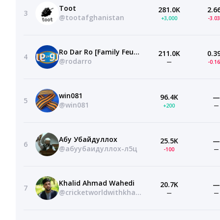
Toot
281.0K
2.6
3
@tootafghanistan
+3,000
-3.0
Ro Dar Ro [Family Feud Afghanistan]
211.0K
0.3
4
@rodarro
—
-0.1
win081
96.4K
—
5
@win081
+200
—
Абу Убайдуллох
25.5K
—
6
@абуубаидуллох-л5ц
-100
—
Khalid Ahmad Wahedi
20.7K
—
7
@cricketworldwithkhalid
—
—