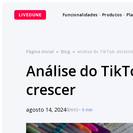
Pular
para
Funcionalidades
Produtos
Pl
o
conteúdo
Página Inicial
●
Blog
●
Análise do TikTok: estatíst
Análise do TikTo
crescer
agosto 14, 2024
692
~ 9 min