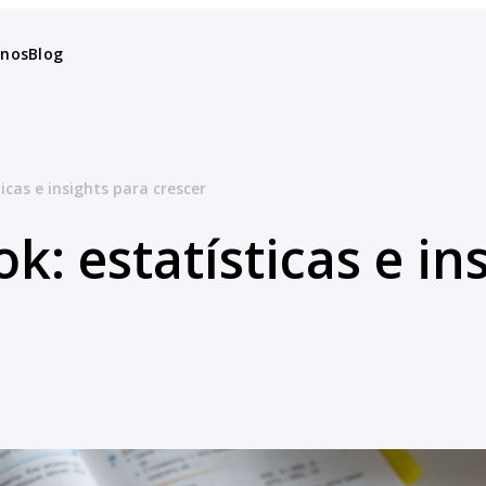
anos
Blog
icas e insights para crescer
k: estatísticas e in