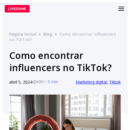
Pular
para
o
conteúdo
Página Inicial
●
Blog
●
Como encontrar influencers
no TikTok?
Como encontrar
influencers no TikTok?
680
~ 5 min
abril 5, 2024
Marketing digital
, 
Tiktok