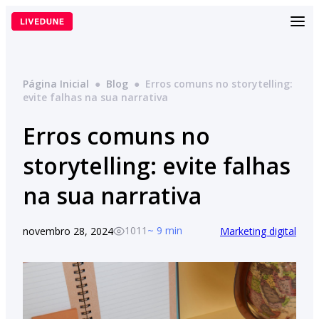
Pular
para
o
conteúdo
Página Inicial
●
Blog
●
Erros comuns no storytelling:
evite falhas na sua narrativa
Erros comuns no
storytelling: evite falhas
na sua narrativa
1011
~ 9 min
novembro 28, 2024
Marketing digital