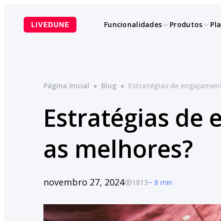
Pular
para
Funcionalidades
Produtos
Pl
o
conteúdo
Página Inicial
●
Blog
●
Estratégias de engajament
Estratégias de 
as melhores?
novembro 27, 2024
1813
~ 8 min