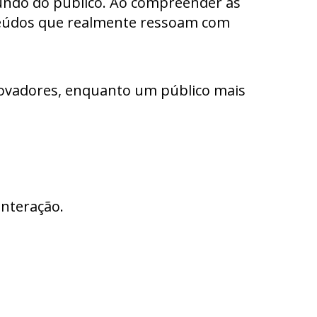
undo do público. Ao compreender as
nteúdos que realmente ressoam com
inovadores, enquanto um público mais
interação.