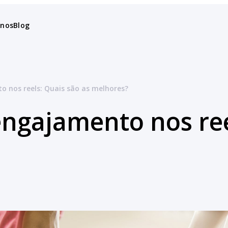
anos
Blog
o nos reels: Quais são as melhores?
engajamento nos ree