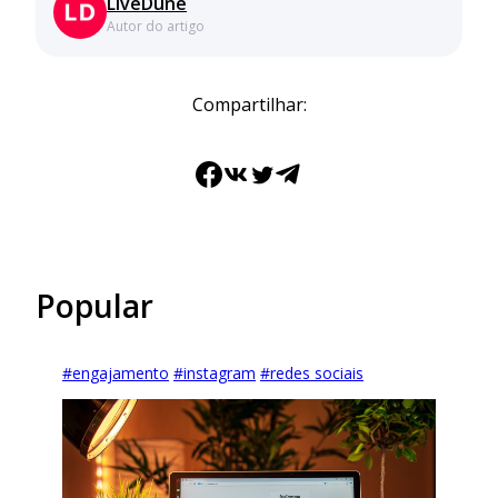
LiveDune
Autor do artigo
Compartilhar:
Facebook
VK
Twitter
Telegram
Popular
#
engajamento
#
instagram
#
redes sociais