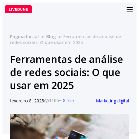
Pular
para
o
conteúdo
Página Inicial
●
Blog
●
Ferramentas de análise de
redes sociais: O que usar em 2025
Ferramentas de análise
de redes sociais: O que
usar em 2025
1106
~ 8 min
fevereiro 8, 2025
Marketing digital