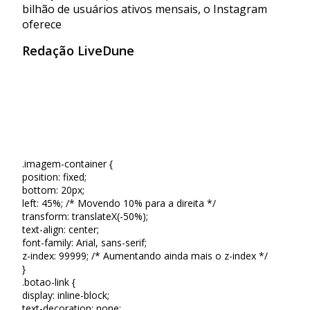
bilhão de usuários ativos mensais, o Instagram
oferece
Redação LiveDune
.imagem-container {
position: fixed;
bottom: 20px;
left: 45%; /* Movendo 10% para a direita */
transform: translateX(-50%);
text-align: center;
font-family: Arial, sans-serif;
z-index: 99999; /* Aumentando ainda mais o z-index */
}
.botao-link {
display: inline-block;
text-decoration: none;