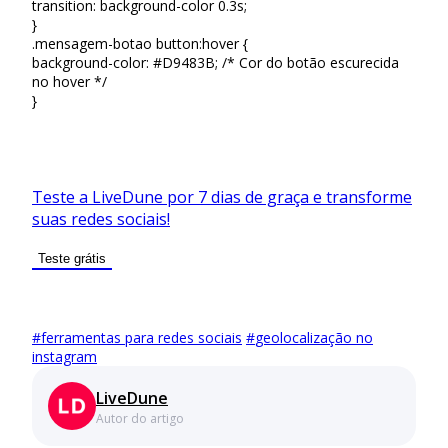
transition: background-color 0.3s;
}
.mensagem-botao button:hover {
background-color: #D9483B; /* Cor do botão escurecida
no hover */
}
Teste a LiveDune por 7 dias de graça e transforme
suas redes sociais!
Teste grátis
#
ferramentas para redes sociais
#
geolocalização no
instagram
LiveDune
Autor do artigo