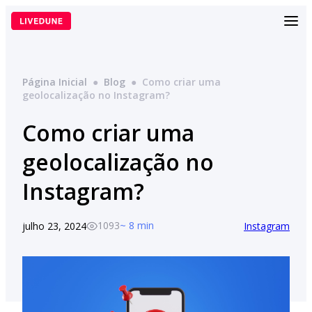
Pular
para
o
conteúdo
Página Inicial
●
Blog
●
Como criar uma
geolocalização no Instagram?
Como criar uma
geolocalização no
Instagram?
1093
~ 8 min
julho 23, 2024
Instagram