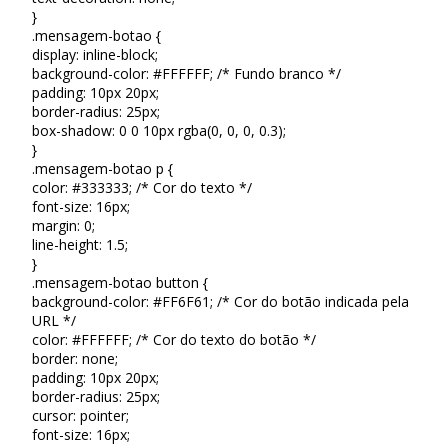
}
.mensagem-botao {
display: inline-block;
background-color: #FFFFFF; /* Fundo branco */
padding: 10px 20px;
border-radius: 25px;
box-shadow: 0 0 10px rgba(0, 0, 0, 0.3);
}
.mensagem-botao p {
color: #333333; /* Cor do texto */
font-size: 16px;
margin: 0;
line-height: 1.5;
}
.mensagem-botao button {
background-color: #FF6F61; /* Cor do botão indicada pela
URL */
color: #FFFFFF; /* Cor do texto do botão */
border: none;
padding: 10px 20px;
border-radius: 25px;
cursor: pointer;
font-size: 16px;