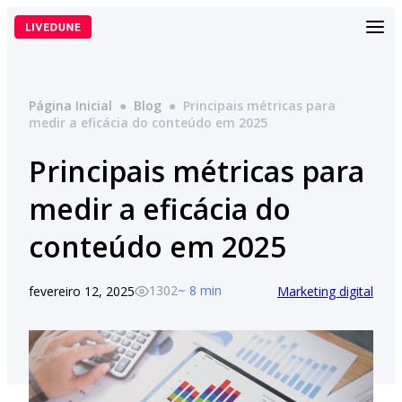
Pular
para
o
conteúdo
Página Inicial
●
Blog
●
Principais métricas para
medir a eficácia do conteúdo em 2025
Principais métricas para
medir a eficácia do
conteúdo em 2025
1302
~ 8 min
fevereiro 12, 2025
Marketing digital