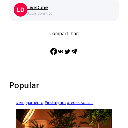
LiveDune
Autor do artigo
Compartilhar:
Facebook
VK
Twitter
Telegram
Popular
#
engajamento
#
instagram
#
redes sociais