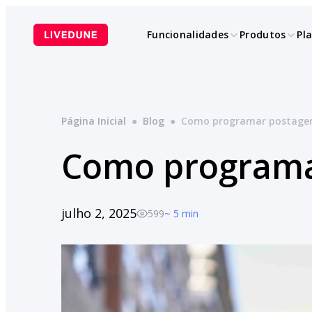
Pular
para
Funcionalidades
Produtos
Pl
o
conteúdo
Página Inicial
●
Blog
●
Como programar postagen
Como programa
julho 2, 2025
599
~ 5 min