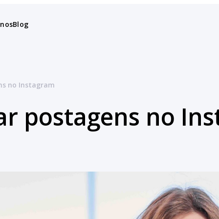
anos
Blog
s no Instagram
r postagens no In