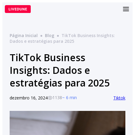
Pular
para
o
conteúdo
Página Inicial
●
Blog
●
TikTok Business Insights:
Dados e estratégias para 2025
TikTok Business
Insights: Dados e
estratégias para 2025
1138
~ 6 min
dezembro 16, 2024
Tiktok