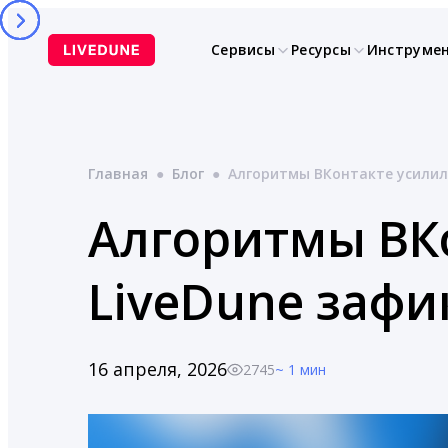
Перейти
к
Сервисы
Ресурсы
Инструме
содержимому
Главная
●
Блог
●
Алгоритмы ВКонтакте усилили
Алгоритмы ВКо
LiveDune зафи
16 апреля, 2026
2745
~ 1 мин