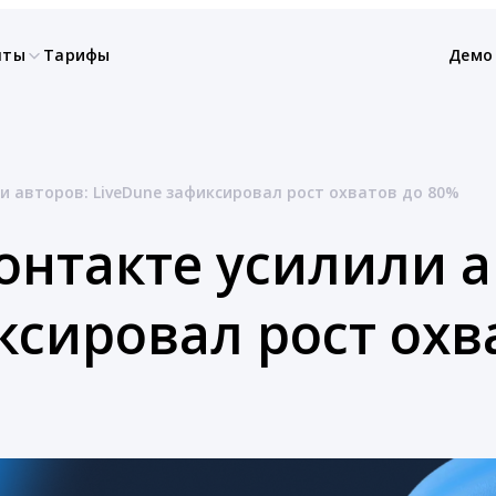
нты
Тарифы
Демо
 авторов: LiveDune зафиксировал рост охватов до 80%
нтакте усилили а
ксировал рост охв