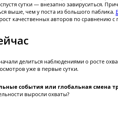
спустя сутки — внезапно завируситься. При
ся выше, чем у поста из большого паблика.
рост качественных авторов по сравнению с 
ейчас
ачали делиться наблюдениями о росте охват
смотров уже в первые сутки.
альные события или глобальная смена т
тельности выросли охваты?