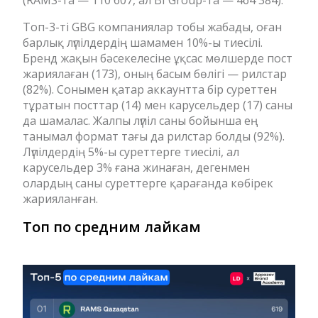
Топ-3-ті GBG компаниялар тобы жабады, оған
барлық лүпілдердің шамамен 10%-ы тиесілі.
Бренд жақын бәсекелесіне ұқсас мөлшерде пост
жариялаған (173), оның басым бөлігі — рилстар
(82%). Сонымен қатар аккаунтта бір суреттен
тұратын посттар (14) мен карусельдер (17) саны
да шамалас. Жалпы лүпіл саны бойынша ең
танымал формат тағы да рилстар болды (92%).
Лүпілдердің 5%-ы суреттерге тиесілі, ал
карусельдер 3% ғана жинаған, дегенмен
олардың саны суреттерге қарағанда көбірек
жарияланған.
Топ по средним лайкам