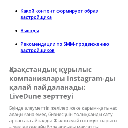
Какой контент формирует образ
застройщика
Выводы
Рекомендации по SMM-продвижению
застройщиков
Қазақстандық құрылыс
компаниялары Instagram-ды
қалай пайдаланады:
LiveDune зерттеуі
Бүгінде әлеуметтік желілер жеке қарым-қатынас
алаңы ғана емес, бизнес үшін толыққанды сату
арнасына айналды. Жылжымайтын мүлік нарығы
– желіде онлайн болу арқылы мақсатты