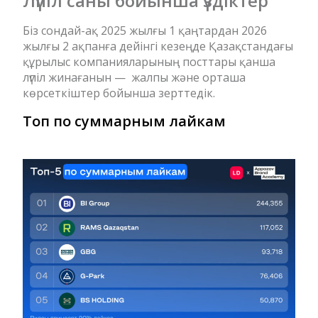
Лүпіл саны бойынша үздіктер
Біз сондай-ақ 2025 жылғы 1 қаңтардан 2026
жылғы 2 ақпанға дейінгі кезеңде Қазақстандағы
құрылыс компанияларының посттары қанша
лүпіл жинағанын — жалпы және орташа
көрсеткіштер бойынша зерттедік.
Топ по суммарным лайкам