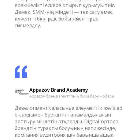
ерекшелікті ескере отырып құрылуы тиіс.
Демек, SMM-нің міндеті — тек сату емес,
клиентті бүкіл үрдіс бойы жүйелі түрде
сүйемелдеу.
Appazov Brand Academy
Appazov бренд агенттігінің білім беру жобасы
Девелопмент саласында әлеуметтік желілер
ең алдымен брендтің танымалдылығын
арттыру міндетін атқарады. Digital-ортада
брендтің тұрақты болуының нәтижесінде,
компания аудитория үшін барынша ашық