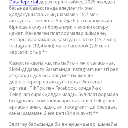
DataReportal
деректеріне сәйкес, 2025 жылдың
басында Қазақстанда әлеуметтік желі
қолданушыларының шамамен 15,7 млн
аккаунты тіркелген. Алайда бір қолданушыда
бірнеше аккаунт болуы мүмкін екенін ескеру
қажет. Жекелеген платформалар ішінде ең
жоғары жарнамалық қамтуды TikTok (15,7 млн),
Instagram (12,4 млн) және Facebook (2,6 млн)
көрсетіп отыр.**
Қазақстандағы жылжымайтын мүлік саласының
SMM-ді дамыту бағытында Instagram негізгі рөл
атқарады: дәл осы әлеуметтік желіде
девелоперлер өз аккаунттарын белсенді
жүргізеді. TikTok пен Facebook, сондай-ақ
Telegram сирек қолданылады. Бұл платформада
біз құрылыс компанияларының тек 6 Telegram-
арнасын анықтадық, ал Instagram*-да олардың
саны шамамен 6 есе көп (34 аккаунт).**
Зерттеу барысында біз ең ауқымды әрі шынайы