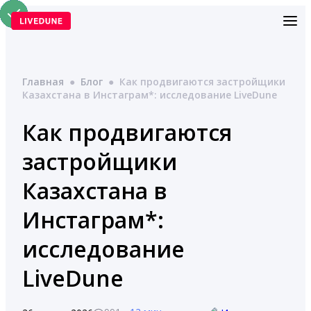
Перейти
к
содержимому
Главная
●
Блог
●
Как продвигаются застройщики
Казахстана в Инстаграм*: исследование LiveDune
Как продвигаются
застройщики
Казахстана в
Инстаграм*:
исследование
LiveDune