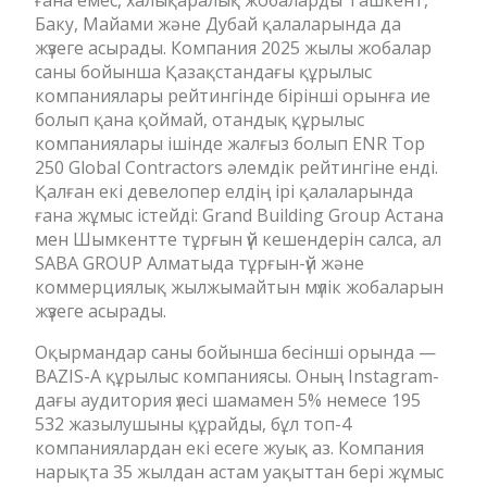
ғана емес, халықаралық жобаларды Ташкент,
Баку, Майами және Дубай қалаларында да
жүзеге асырады. Компания 2025 жылы жобалар
саны бойынша Қазақстандағы құрылыс
компаниялары рейтингінде бірінші орынға ие
болып қана қоймай, отандық құрылыс
компаниялары ішінде жалғыз болып ENR Top
250 Global Contractors әлемдік рейтингіне енді.
Қалған екі девелопер елдің ірі қалаларында
ғана жұмыс істейді: Grand Building Group Астана
мен Шымкентте тұрғын үй кешендерін салса, ал
SABA GROUP Алматыда тұрғын-үй және
коммерциялық жылжымайтын мүлік жобаларын
жүзеге асырады.
Оқырмандар саны бойынша бесінші орында —
BAZIS-A құрылыс компаниясы. Оның Instagram-
дағы аудитория үлесі шамамен 5% немесе 195
532 жазылушыны құрайды, бұл топ-4
компаниялардан екі есеге жуық аз. Компания
нарықта 35 жылдан астам уақыттан бері жұмыс