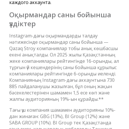
каждого аккаунта.
Оқырмандар саны бойынша
үздіктер
Instagram-дағы оқырмандарды талдау
нәтижесінде оқырмандар саны бойынша —
Qazaq Stroy компаниялар тобы анық көшбасшы
екені анықталды. Ол 2025 жылы Қазақстанның
жеке компаниялары рейтингінде 16-орынды, ал
тұрғын үй кешендерінің саны бойынша құрылыс
компаниялары рейтингінде 6-орынды иеленді.
Компанияның Instagram-дағы аккаунтына 730
885 пайдаланушы жазылған, бұл оның жақын
бәсекелестерінен шамамен 1,5 есе көп және
жалпы аудиторияның 19%-ын құрайды.**
Тағы үш компания шамамен аудиторияны 10%-
дан жинаған: GBG (13%), BI Group (12%) және
SABA GROUP (10%). BI Group тек Қазақстанда