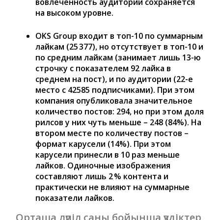
вовлеченность аудитории сохраняется
на высоком уровне.
OKS Group входит в топ-10 по суммарным
лайкам (25 377), но отсутствует в топ-10 и
по средним лайкам (занимает лишь 13-ю
строчку с показателем 92 лайка в
среднем на пост), и по аудитории (22-е
место с 42585 подписчиками). При этом
компания опубликовала значительное
количество постов: 294, но при этом доля
рилсов у них чуть меньше – 248 (84%). На
втором месте по количеству постов –
формат карусели (14%). При этом
карусели принесли в 10 раз меньше
лайков. Одиночные изображения
составляют лишь 2 % контента и
практически не влияют на суммарные
показатели лайков.
Орташа лүпіл саны бойынша үздіктер