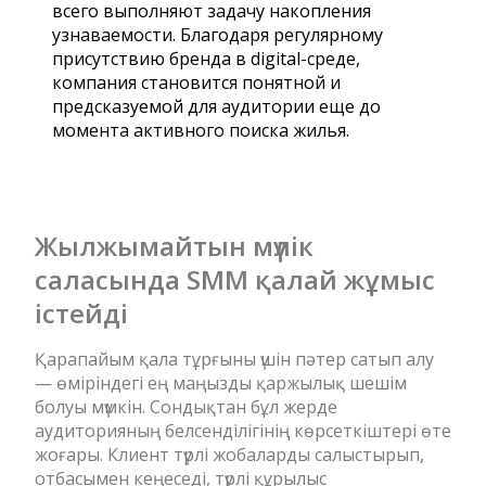
всего выполняют задачу накопления
узнаваемости. Благодаря регулярному
присутствию бренда в digital-среде,
компания становится понятной и
предсказуемой для аудитории еще до
момента активного поиска жилья.
Жылжымайтын мүлік
саласында SMM қалай жұмыс
істейді
Қарапайым қала тұрғыны үшін пәтер сатып алу
— өміріндегі ең маңызды қаржылық шешім
болуы мүмкін. Сондықтан бұл жерде
аудиторияның белсенділігінің көрсеткіштері өте
жоғары. Клиент түрлі жобаларды салыстырып,
отбасымен кеңеседі, түрлі құрылыс