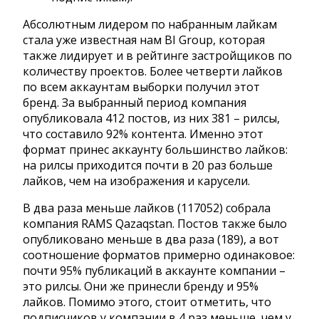
Абсолютным лидером по набранным лайкам
стала уже известная нам BI Group, которая
также лидирует и в рейтинге застройщиков по
количеству проектов. Более четверти лайков
по всем аккаунтам выборки получил этот
бренд. За выбранный период компания
опубликовала 412 постов, из них 381 – рилсы,
что составило 92% контента. Именно этот
формат принес аккаунту большинство лайков:
на рилсы приходится почти в 20 раз больше
лайков, чем на изображения и карусели.
В два раза меньше лайков (117052) собрала
компания RAMS Qazaqstan. Постов также было
опубликовано меньше в два раза (189), а вот
соотношение форматов примерно одинаковое:
почти 95% публикаций в аккаунте компании –
это рилсы. Они же принесли бренду и 95%
лайков. Помимо этого, стоит отметить, что
подписчиков у компании в 4 раз меньше, чем у