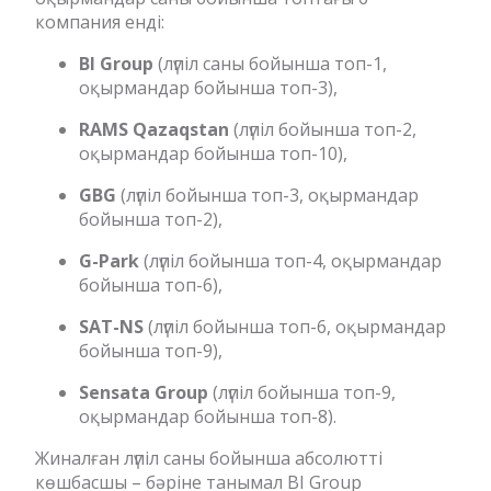
компания енді:
BI Group
(лүпіл саны бойынша топ-1,
оқырмандар бойынша топ-3),
RAMS Qazaqstan
(лүпіл бойынша топ-2,
оқырмандар бойынша топ-10),
GBG
(лүпіл бойынша топ-3, оқырмандар
бойынша топ-2),
G-Park
(лүпіл бойынша топ-4, оқырмандар
бойынша топ-6),
SAT-NS
(лүпіл бойынша топ-6, оқырмандар
бойынша топ-9),
Sensata Group
(лүпіл бойынша топ-9,
оқырмандар бойынша топ-8).
Жиналған лүпіл саны бойынша абсолютті
көшбасшы – бәріне танымал BI Group