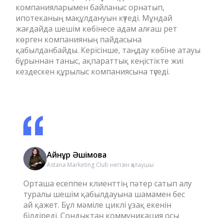
компанияларымен байланыс орнатып,
ипотеканың мақұлдануын күтеді. Мұндай
жағдайда шешім көбінесе адам алғаш рет
көрген компанияның пайдасына
қабылданбайды. Керісінше, таңдау көбіне атауы
бұрыннан таныс, ақпараттық кеңістікте жиі
кездескен құрылыс компаниясына түседі.
Айнұр Әшімова
Astana Marketing Club негізін қалаушы
Орташа есеппен клиенттің пәтер сатып алу
туралы шешім қабылдауына шамамен бес
ай қажет. Бұл мәміле циклі ұзақ екенін
білдіреді. Сондықтан коммуникация осы