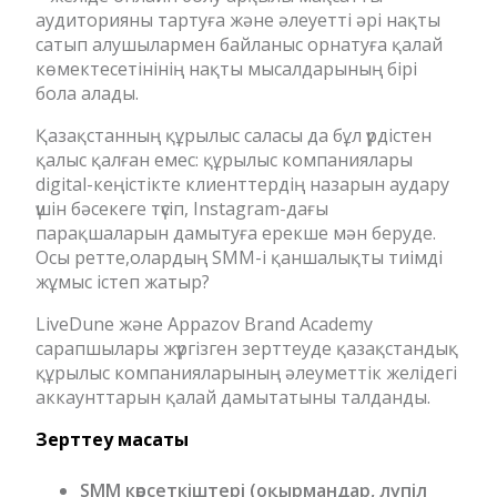
аудиторияны тартуға және әлеуетті әрі нақты
сатып алушылармен байланыс орнатуға қалай
көмектесетінінің нақты мысалдарының бірі
бола алады.
Қазақстанның құрылыс саласы да бұл үрдістен
қалыс қалған емес: құрылыс компаниялары
digital-кеңістікте клиенттердің назарын аудару
үшін бәсекеге түсіп, Instagram-дағы
парақшаларын дамытуға ерекше мән беруде.
Осы ретте,олардың SMM-і қаншалықты тиімді
жұмыс істеп жатыр?
LiveDune және Appazov Brand Academy
сарапшылары жүргізген зерттеуде қазақстандық
құрылыс компанияларының әлеуметтік желідегі
аккаунттарын қалай дамытатыны талданды.
Зерттеу мақсат
ы
SMM көрсеткіштері (оқырмандар, лүпіл