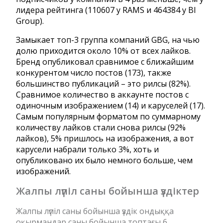
лидера рейтинга (110607 у RAMS и 464384 у BI
Group).
Замыкает топ-3 группа компаний GBG, на чью
долю приходится около 10% от всех лайков.
Бренд опубликовал сравнимое с ближайшим
конкурентом число постов (173), также
большинство публикаций – это рилсы (82%).
Сравнимое количество в аккаунте постов с
одиночным изображением (14) и каруселей (17).
Самым популярным форматом по суммарному
количеству лайков стали снова рилсы (92%
лайков), 5% пришлось на изображения, а вот
карусели набрали только 3%, хоть и
опубликовано их было немного больше, чем
изображений.
Жалпы лүпіл саны бойынша үздіктер
Жалпы лүпіл саны бойынша үздік ондыққа
оқырмандар саны бойынша топтағы 6