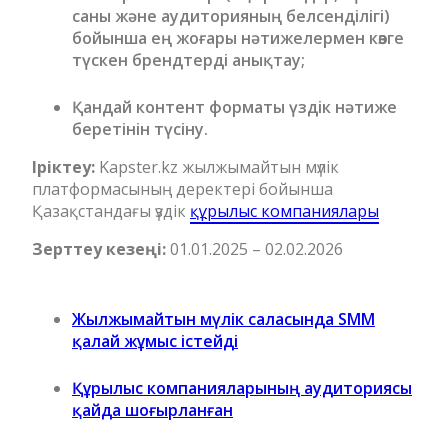
саны және аудиторияның белсенділігі)
бойынша ең жоғары нәтижелермен көзге
түскен брендтерді анықтау;
Қандай контент форматы үздік нәтиже
беретінін түсіну.
Іріктеу:
Kapster.kz жылжымайтын мүлік
платформасының деректері бойынша
Қазақстандағы үздік
құрылыс компаниялары
Зерттеу кезеңі:
01.01.2025 – 02.02.2026
Жылжымайтын мүлік саласында SMM
қалай жұмыс істейді
Құрылыс компанияларының аудиториясы
қайда шоғырланған