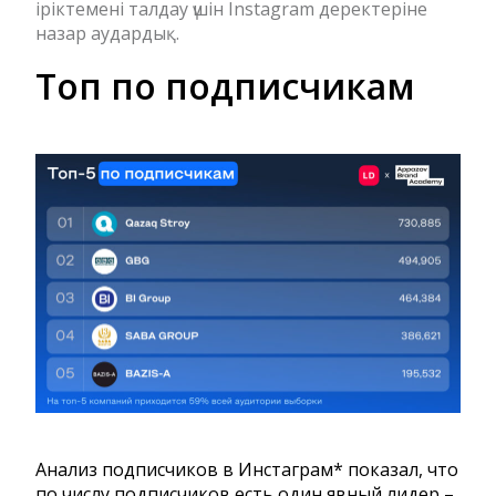
іріктемені талдау үшін Instagram деректеріне
назар аудардық.
Топ по подписчикам
Анализ подписчиков в Инстаграм* показал, что
по числу подписчиков есть один явный лидер –