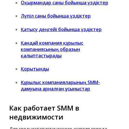
Оқырмандар саны бойынша үздіктер
Лүпіл саны бойынша үздіктер
Қатысу деңгейі бойынша үздіктер
Қандай компания құрылыс
компаниясының образын
қалыптастырады
Қорытынды
Құрылыс компанияларының SMM-
дамуына арналған ұсыныстар
Как работает SMM в
недвижимости
Для среднестатистического жителя города