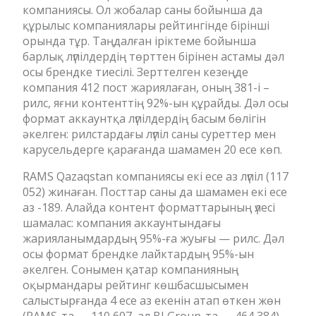
компаниясы. Ол жобалар саны бойынша да
құрылыс компаниялары рейтингінде бірінші
орында тұр. Таңдалған іріктеме бойынша
барлық лүпілдердің төрттен бірінен астамы дәл
осы брендке тиесілі. Зерттелген кезеңде
компания 412 пост жариялаған, оның 381-і –
рилс, яғни контенттің 92%-ын құрайды. Дәл осы
формат аккаунтқа лүпілдердің басым бөлігін
әкелген: рилстардағы лүпіл саны суреттер мен
карусельдерге қарағанда шамамен 20 есе көп.
RAMS Qazaqstan компаниясы екі есе аз лүпіл (117
052) жинаған. Посттар саны да шамамен екі есе
аз -189. Алайда контент форматтарының үлесі
шамалас: компания аккаунтындағы
жарияланымдардың 95%-ға жуығы — рилс. Дәл
осы формат брендке лайктардың 95%-ын
әкелген. Сонымен қатар компанияның
оқырмандары рейтинг көшбасшысымен
салыстырғанда 4 есе аз екенін атап өткен жөн
(RAMS-та — 110 607, ал BI Group-та — 464 384).