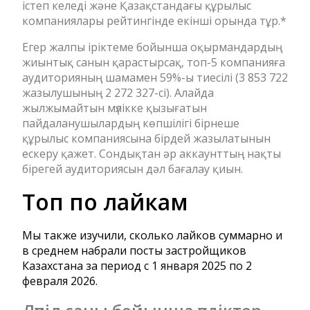
істеп келеді және Қазақстандағы құрылыс
компаниялары рейтингінде екінші орында тұр.*
Егер жалпы іріктеме бойынша оқырмандардың
жиынтық санын қарастырсақ, топ-5 компанияға
аудиторияның шамамен 59%-ы тиесілі (3 853 722
жазылушының 2 272 327-сі). Алайда
жылжымайтын мүлікке қызығатын
пайдаланушылардың көпшілігі бірнеше
құрылыс компаниясына бірдей жазылатынын
ескеру қажет. Сондықтан әр аккаунттың нақты
бірегей аудиториясын дәл бағалау қиын.
Топ по лайкам
Мы также изучили, сколько лайков суммарно и
в среднем набрали посты застройщиков
Казахстана за период с 1 января 2025 по 2
февраля 2026.