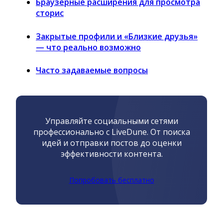
Браузерные расширения для просмотра
сторис
Закрытые профили и «Близкие друзья»
— что реально возможно
Часто задаваемые вопросы
Управляйте социальными сетями
профессионально с LiveDune. От поиска
идей и отправки постов до оценки
эффективности контента.
Попробовать бесплатно