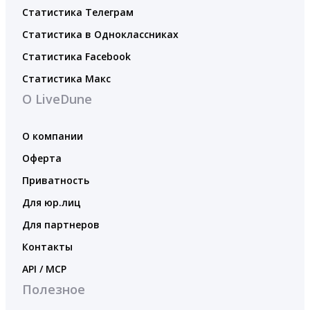
Статистика Телеграм
Статистика в Одноклассниках
Статистика Facebook
Статистика Макс
О LiveDune
О компании
Оферта
Приватность
Для юр.лиц
Для партнеров
Контакты
API / MCP
Полезное