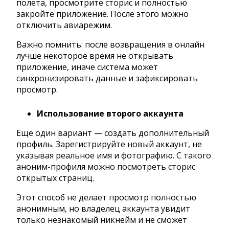
полета, просмотрите сторис и полностью
закройте приложение. После этого можно
отключить авиарежим.
Важно помнить: после возвращения в онлайн
лучше некоторое время не открывать
приложение, иначе система может
синхронизировать данные и зафиксировать
просмотр.
Использование второго аккаунта
Еще один вариант — создать дополнительный
профиль. Зарегистрируйте новый аккаунт, не
указывая реальное имя и фотографию. С такого
аноним-профиля можно посмотреть сторис
открытых страниц.
Этот способ не делает просмотр полностью
анонимным, но владелец аккаунта увидит
только незнакомый никнейм и не сможет