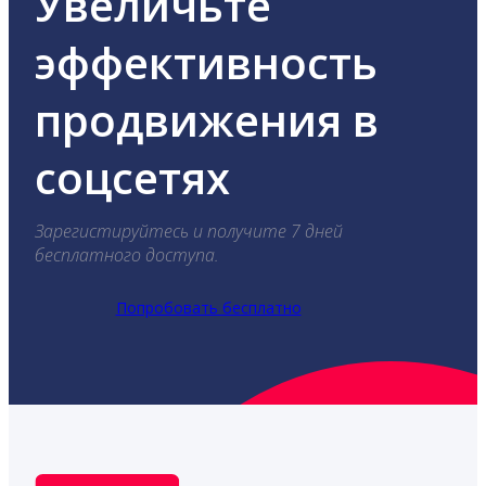
Увеличьте
эффективность
продвижения в
соцсетях
Зарегистируйтесь и получите 7 дней
бесплатного доступа.
Попробовать бесплатно