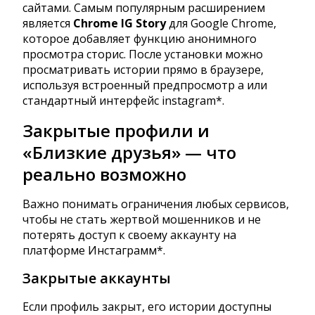
сайтами. Самым популярным расширением
является
Chrome IG Story
для Google Chrome,
которое добавляет функцию анонимного
просмотра сторис. После установки можно
просматривать истории прямо в браузере,
используя встроенный предпросмотр а или
стандартный интерфейс instagram*.
Закрытые профили и
«Близкие друзья» — что
реально возможно
Важно понимать ограничения любых сервисов,
чтобы не стать жертвой мошенников и не
потерять доступ к своему аккаунту на
платформе Инстаграмм*.
Закрытые аккаунты
Если профиль закрыт, его истории доступны