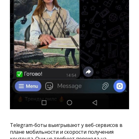
Telegram-боты выигрывают у веб-сервисов в
плане мобильности и скорости получения
контента. Они не требуют перехода на