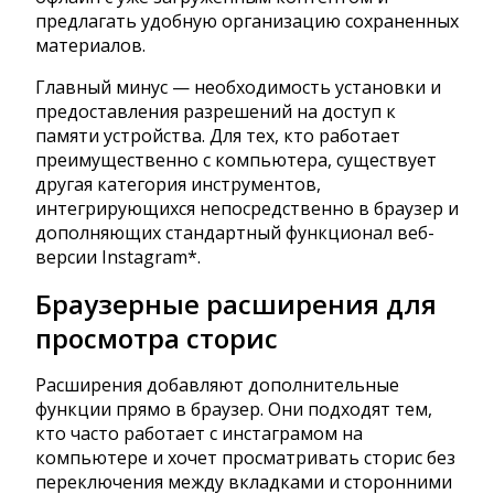
предлагать удобную организацию сохраненных
материалов.
Главный минус — необходимость установки и
предоставления разрешений на доступ к
памяти устройства. Для тех, кто работает
преимущественно с компьютера, существует
другая категория инструментов,
интегрирующихся непосредственно в браузер и
дополняющих стандартный функционал веб-
версии Instagram*.
Браузерные расширения для
просмотра сторис
Расширения добавляют дополнительные
функции прямо в браузер. Они подходят тем,
кто часто работает с инстаграмом на
компьютере и хочет просматривать сторис без
переключения между вкладками и сторонними