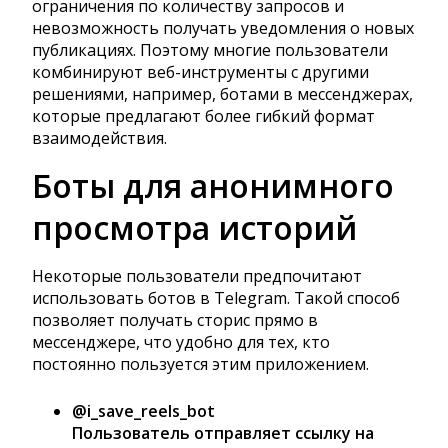
ограничения по количеству запросов и
невозможность получать уведомления о новых
публикациях. Поэтому многие пользователи
комбинируют веб-инструменты с другими
решениями, например, ботами в мессенджерах,
которые предлагают более гибкий формат
взаимодействия.
Боты для анонимного
просмотра историй
Некоторые пользователи предпочитают
использовать ботов в Telegram. Такой способ
позволяет получать сторис прямо в
мессенджере, что удобно для тех, кто
постоянно пользуется этим приложением.
@i_save_reels_bot
Пользователь отправляет ссылку на