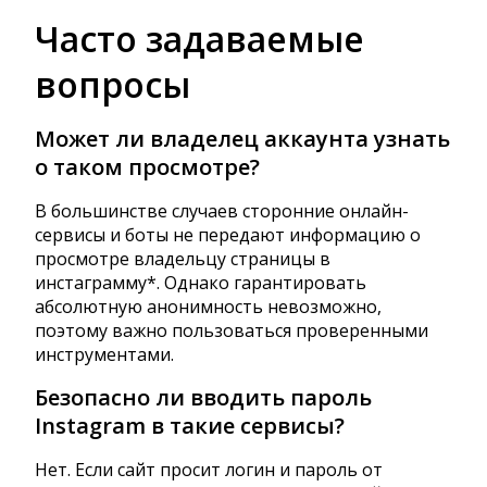
Часто задаваемые
вопросы
Может ли владелец аккаунта узнать
о таком просмотре?
В большинстве случаев сторонние онлайн-
сервисы и боты не передают информацию о
просмотре владельцу страницы в
инстаграмму*. Однако гарантировать
абсолютную анонимность невозможно,
поэтому важно пользоваться проверенными
инструментами.
Безопасно ли вводить пароль
Instagram в такие сервисы?
Нет. Если сайт просит логин и пароль от