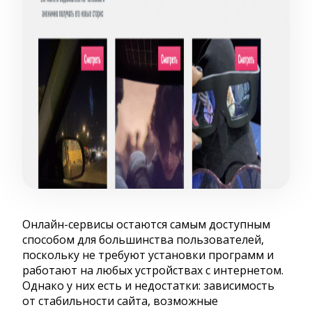
Онлайн-сервисы остаются самым доступным
способом для большинства пользователей,
поскольку не требуют установки программ и
работают на любых устройствах с интернетом.
Однако у них есть и недостатки: зависимость
от стабильности сайта, возможные