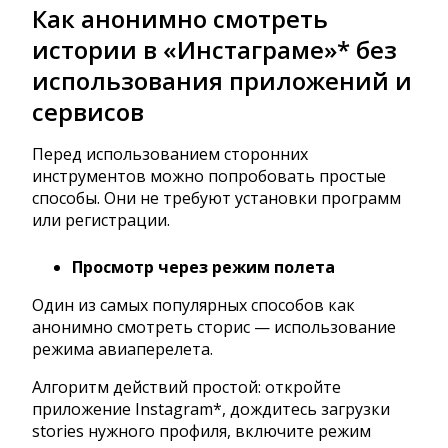
Как анонимно смотреть
истории в «Инстаграме»* без
использования приложений и
сервисов
Перед использованием сторонних
инструментов можно попробовать простые
способы. Они не требуют установки программ
или регистрации.
Просмотр через режим полета
Один из самых популярных способов как
анонимно смотреть сторис — использование
режима авиаперелета.
Алгоритм действий простой: откройте
приложение Instagram*, дождитесь загрузки
stories нужного профиля, включите режим