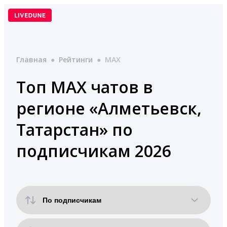
Перейти
к
содержимому
Главная
●
Рейтинги
●
MAX
Топ MAX чатов в
регионе «Алметьевск,
Татарстан» по
подписчикам 2026