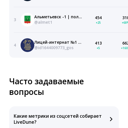
Альметьевск -1 | полезный паблик города
454
31
3
@almet1
+25
+68
Лицей-интернат №1 г. Альметьевск
413
66
4
@id1644009773_gos
+5
+16
Часто задаваемые
вопросы
Какие метрики из соцсетей собирает
LiveDune?