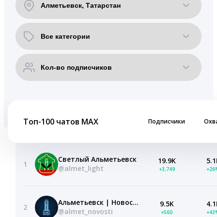
Топ-100 чатов MAX
Подписчики
Охв
Светлый Альметьевск
19.9K
5.1
1
@almet_light
+3,749
+26
Альметьевск | Новости
9.5K
4.1
2
@almet_novosti
+560
+43