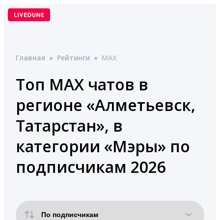
Перейти
к
содержимому
Главная
●
Рейтинги
●
MAX
Топ MAX чатов в
регионе «Алметьевск,
Татарстан», в
категории «Мэры» по
подписчикам 2026