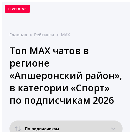
Перейти
к
содержимому
Главная
●
Рейтинги
●
MAX
Топ MAX чатов в
регионе
«Апшеронский район»,
в категории «Спорт»
по подписчикам 2026