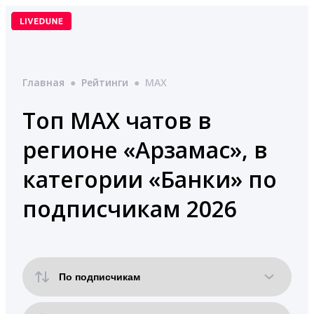
Перейти
к
содержимому
Главная
●
Рейтинги
●
MAX
Топ MAX чатов в
регионе «Арзамас», в
категории «Банки» по
подписчикам 2026