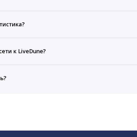
ов, комментариев, кликов, репостов, охватов и динам
ие посты и присылаем автоматические отчеты с метрик
тистика?
рентным и своим аккаунтам за 1 год при использовании
тарифа Бизнес отображаются сведения за 3 года, а при
ети к LiveDune?
, работаем с соцсетями только через официальный API,
ть?
cebook, ВКонтакте, Telegram, Одноклассники, X, LinkedIn