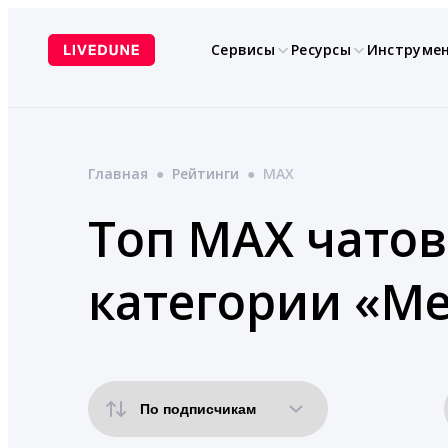
Перейти
к
Сервисы
Ресурсы
Инструме
содержимому
Главная
●
Рейтинги
●
MAX
Топ MAX чатов
категории «М