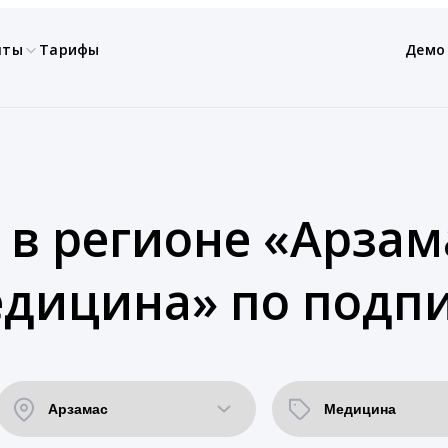
нты
Тарифы
Демо
 в регионе «Арзама
едицина» по подп