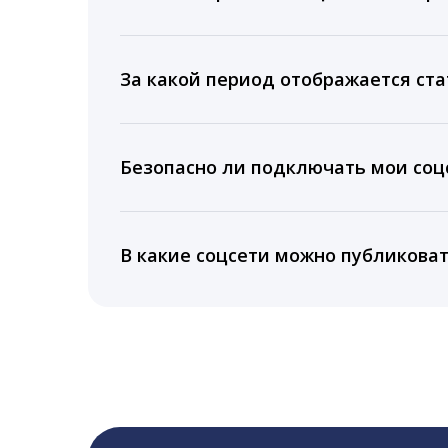
Мы собираем данные по количеству лайк
время для публикации, показываем лучш
За какой период отображается ста
Вы можете изучить статистику по конку
подключении тарифа Блогер. При оплате 
Безопасно ли подключать мои соцс
5 лет.
Да, мы не запрашиваем логины и пароли
информацию третьим лицам.
В какие соцсети можно публикова
LiveDune публикует посты в Instagram, Fa