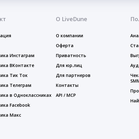
кт
О LiveDune
По
тация
О компании
Ана
Оферта
Ста
ика Инстаграм
Приватность
Выг
ика ВКонтакте
Для юр.лиц
Ауд
ика Тик Ток
Для партнеров
Чек
SM
ика Телеграм
Контакты
Про
ика в Одноклассниках
API / MCP
Най
ика Facebook
ика Макс