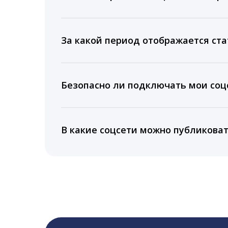
Мы собираем данные по количеству лайк
время для публикации, показываем лучш
За какой период отображается ста
Вы можете изучить статистику по конку
подключении тарифа Блогер. При оплате 
Безопасно ли подключать мои соцс
5 лет.
Да, мы не запрашиваем логины и пароли
информацию третьим лицам.
В какие соцсети можно публикова
LiveDune публикует посты в Instagram, Fa