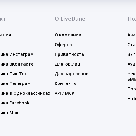
кт
О LiveDune
По
тация
О компании
Ана
Оферта
Ста
ика Инстаграм
Приватность
Выг
ика ВКонтакте
Для юр.лиц
Ауд
ика Тик Ток
Для партнеров
Чек
SM
ика Телеграм
Контакты
Про
ика в Одноклассниках
API / MCP
Най
ика Facebook
ика Макс