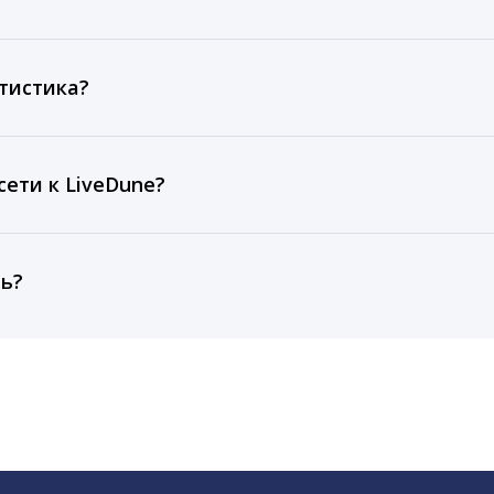
ов, комментариев, кликов, репостов, охватов и динам
ие посты и присылаем автоматические отчеты с метрик
тистика?
рентным и своим аккаунтам за 1 год при использовании
тарифа Бизнес отображаются сведения за 3 года, а при
ети к LiveDune?
, работаем с соцсетями только через официальный API,
ть?
cebook, ВКонтакте, Telegram, Одноклассники, X, LinkedIn