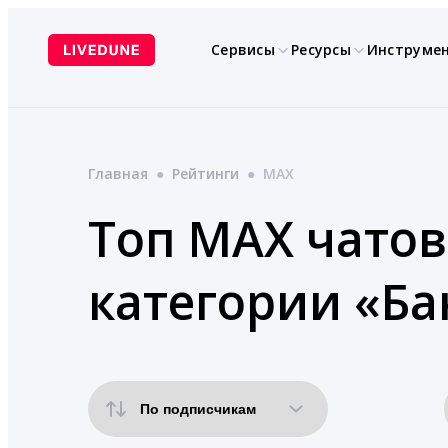
Перейти
к
Сервисы
Ресурсы
Инструме
содержимому
Главная
●
Рейтинги
●
MAX
Топ MAX чатов
категории «Ба