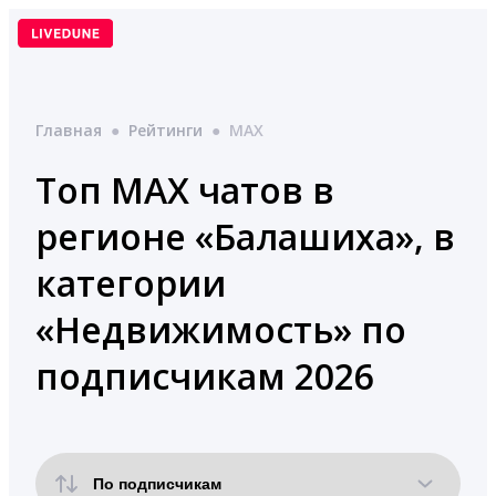
Перейти
к
содержимому
Главная
●
Рейтинги
●
MAX
Топ MAX чатов в
регионе «Балашиха», в
категории
«Недвижимость» по
подписчикам 2026