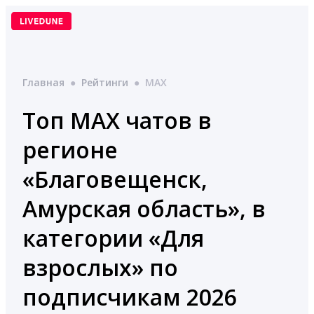
Перейти
к
содержимому
Главная
●
Рейтинги
●
MAX
Топ MAX чатов в
регионе
«Благовещенск,
Амурская область», в
категории «Для
взрослых» по
подписчикам 2026