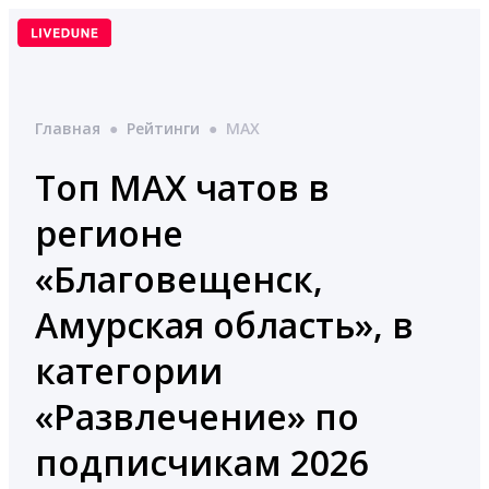
Перейти
к
содержимому
Главная
●
Рейтинги
●
MAX
Топ MAX чатов в
регионе
«Благовещенск,
Амурская область», в
категории
«Развлечение» по
подписчикам 2026