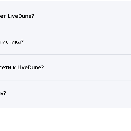
ет LiveDune?
ов, комментариев, кликов, репостов, охватов и динам
ие посты и присылаем автоматические отчеты с метрик
тистика?
рентным и своим аккаунтам за 1 год при использовании
тарифа Бизнес отображаются сведения за 3 года, а при
ети к LiveDune?
, работаем с соцсетями только через официальный API,
ть?
cebook, ВКонтакте, Telegram, Одноклассники, X, LinkedIn