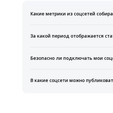
Какие метрики из соцсетей собира
Мы собираем данные по количеству лайк
время для публикации, показываем лучш
За какой период отображается ста
Вы можете изучить статистику по конку
подключении тарифа Блогер. При оплате 
Безопасно ли подключать мои соцс
5 лет.
Да, мы не запрашиваем логины и пароли
информацию третьим лицам.
В какие соцсети можно публикова
LiveDune публикует посты в Instagram, Fa