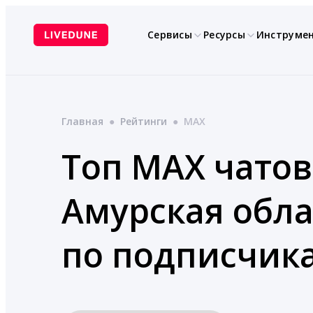
Перейти
к
Сервисы
Ресурсы
Инструме
содержимому
Главная
●
Рейтинги
●
MAX
Топ MAX чатов
Амурская обла
по подписчик