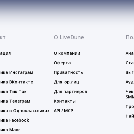
кт
О LiveDune
По
тация
О компании
Ана
Оферта
Ста
ика Инстаграм
Приватность
Выг
ика ВКонтакте
Для юр.лиц
Ауд
ика Тик Ток
Для партнеров
Чек
SM
ика Телеграм
Контакты
Про
ика в Одноклассниках
API / MCP
Най
ика Facebook
ика Макс