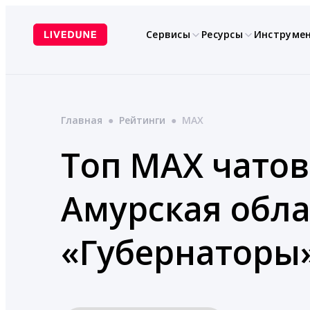
Перейти
к
Сервисы
Ресурсы
Инструме
содержимому
Главная
●
Рейтинги
●
MAX
Топ MAX чатов
Амурская обла
«Губернаторы»