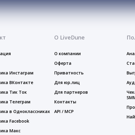
кт
О LiveDune
По
тация
О компании
Ана
Оферта
Ста
ика Инстаграм
Приватность
Выг
ика ВКонтакте
Для юр.лиц
Ауд
ика Тик Ток
Для партнеров
Чек
SM
ика Телеграм
Контакты
Про
ика в Одноклассниках
API / MCP
Най
ика Facebook
ика Макс