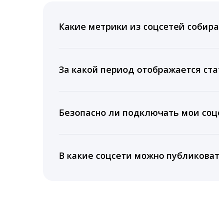
Какие метрики из соцсетей собира
Мы собираем данные по количеству лайк
время для публикации, показываем лучш
За какой период отображается ста
Вы можете изучить статистику по конку
подключении тарифа Блогер. При оплате 
Безопасно ли подключать мои соцс
5 лет.
Да, мы не запрашиваем логины и пароли
информацию третьим лицам.
В какие соцсети можно публикова
LiveDune публикует посты в Instagram, Fa