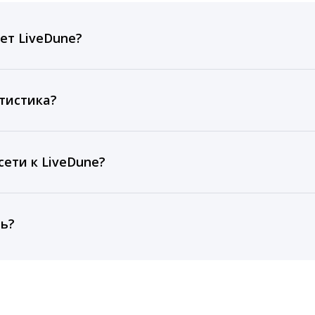
ет LiveDune?
ов, комментариев, кликов, репостов, охватов и динам
ие посты и присылаем автоматические отчеты с метрик
тистика?
рентным и своим аккаунтам за 1 год при использовании
тарифа Бизнес отображаются сведения за 3 года, а при
ети к LiveDune?
, работаем с соцсетями только через официальный API,
ть?
cebook, ВКонтакте, Telegram, Одноклассники, X, LinkedIn