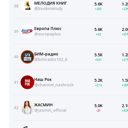
МЕЛОДИЯ КНИГ
5.6K
1.2
38
@bookmelody
+263
+22
Европа Плюс
5.6K
2.0
39
@europaplus
+92
+35
БИМ-радио
5.5K
1.2
40
@bimradio102_8
+561
+21
Наш Рок
5.2K
1.5
41
@channel_nashrock
+312
+28
ЖАСМИН
5.0K
2.1
42
@jasmin_official
-21
+42