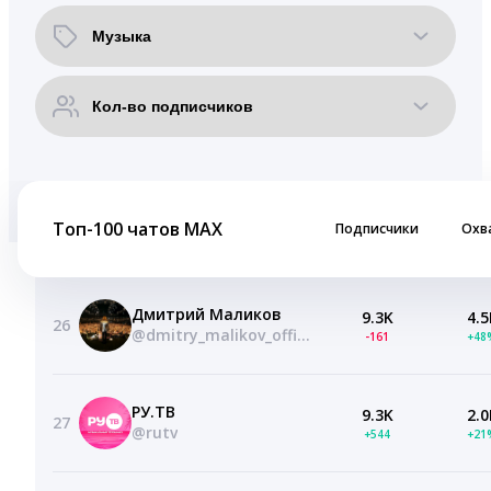
Топ-100 чатов MAX
Подписчики
Охв
Дмитрий Маликов
9.3K
4.5
26
@dmitry_malikov_official
-161
+48
РУ.ТВ
9.3K
2.0
27
@rutv
+544
+21