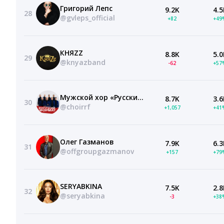
Григорий Лепс
9.2K
4.5
28
@gvleps_official
+82
+49
КНЯZZ
8.8K
5.0
29
@knyazband
-62
+57
Мужской хор «Русский Формат»
8.7K
3.6
30
@choirrf
+1,057
+41
Олег Газманов
7.9K
6.3
31
@offgroupgazmanov
+157
+79
SERYABKINA
7.5K
2.8
32
@seryabkina
-3
+38