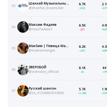
Шанхай Музыкальный район | Краснодар
6.7K
2.1
33
@shanhai_krasnodar
+503
+31
Максим Фадеев
6.5K
4.0
34
@maxfadeev1
-211
+62
МакSим | Певица Максим
6.2K
4.3
35
@maksimsinger
+247
+69
ЗВЕРОБОЙ
6.1K
44
36
@zveroboi_official
+8
+7
Русский шансон
5.7K
1.9
37
@ch_51530867015850
+1,200
+34