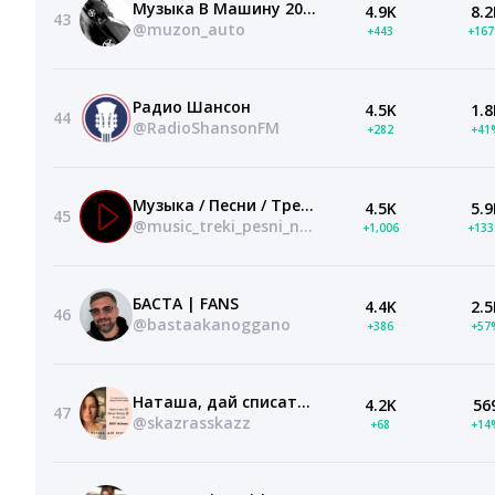
Музыка В Машину 2024 | Новая Музыка | Tik Tok
4.9K
8.2
43
@muzon_auto
+443
+16
Радио Шансон
4.5K
1.8
44
@RadioShansonFM
+282
+41
Музыка / Песни / Треки / Новинки / Новости
4.5K
5.9
45
@music_treki_pesni_new
+1,006
+13
БАСТА | FANS
4.4K
2.5
46
@bastaakanoggano
+386
+57
Наташа, дай списать!
Блог мамы Макара и
4.2K
56
47
@skazrasskazz
+68
+14