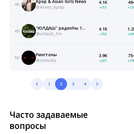
Kpop & Asian Girls News
4.1K
49
48
@Ateez_Kpop
+187
+12
"ЮЛДАШ" радиоhы 105.5 Fм
4.1K
1.2
49
@uldash_fm
+750
+30
Рингтоны
3.9K
75
50
@melodiy
+237
+19
1
2
3
4
Часто задаваемые
вопросы