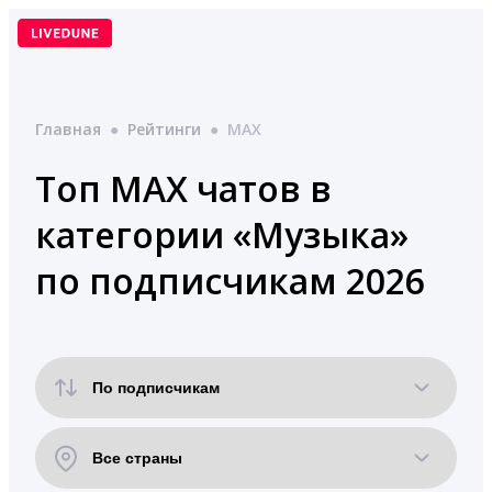
Перейти
к
содержимому
Главная
●
Рейтинги
●
MAX
Топ MAX чатов в
категории «Музыка»
по подписчикам 2026