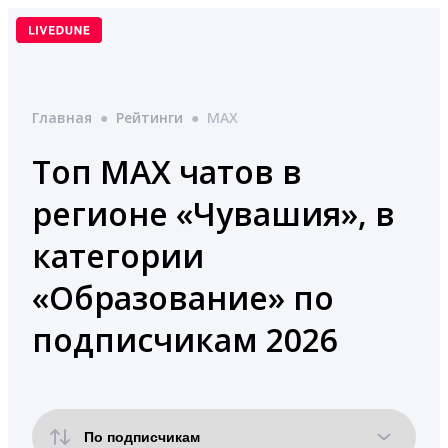
Перейти
к
содержимому
Главная
●
Рейтинги
●
MAX
Топ MAX чатов в
регионе «Чувашия», в
категории
«Образование» по
подписчикам 2026