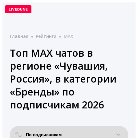
Перейти
к
содержимому
Главная
●
Рейтинги
●
MAX
Топ MAX чатов в
регионе «Чувашия,
Россия», в категории
«Бренды» по
подписчикам 2026