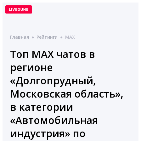
Перейти
к
содержимому
Главная
●
Рейтинги
●
MAX
Топ MAX чатов в
регионе
«Долгопрудный,
Московская область»,
в категории
«Автомобильная
индустрия» по