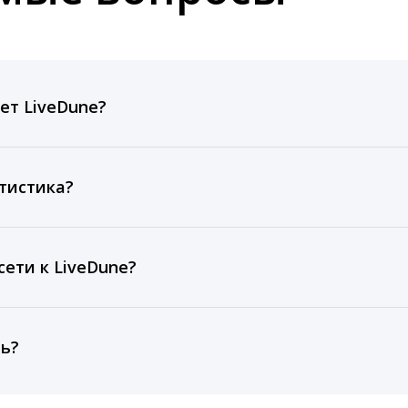
ет LiveDune?
ов, комментариев, кликов, репостов, охватов и динам
ие посты и присылаем автоматические отчеты с метрик
тистика?
рентным и своим аккаунтам за 1 год при использовании
тарифа Бизнес отображаются сведения за 3 года, а при
ети к LiveDune?
, работаем с соцсетями только через официальный API,
ть?
cebook, ВКонтакте, Telegram, Одноклассники, X, LinkedIn