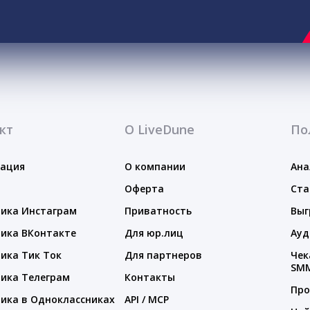
кт
О LiveDune
По
тация
О компании
Ана
Оферта
Ста
ика Инстаграм
Приватность
Выг
ика ВКонтакте
Для юр.лиц
Ауд
ика Тик Ток
Для партнеров
Чек
SM
ика Телеграм
Контакты
Про
ика в Одноклассниках
API / MCP