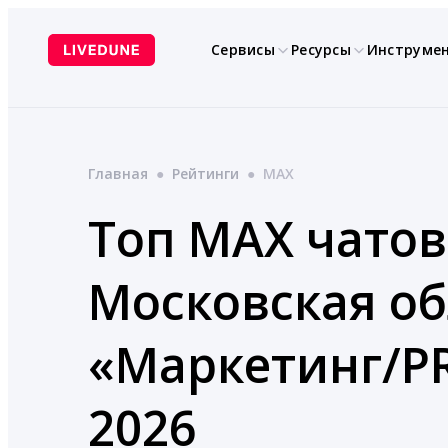
Перейти
к
Сервисы
Ресурсы
Инструме
содержимому
Главная
●
Рейтинги
●
MAX
Топ MAX чатов
Московская об
«Маркетинг/P
2026