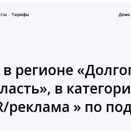
нты
Тарифы
Демо
 в регионе «Долг
ласть», в категор
R/реклама » по по