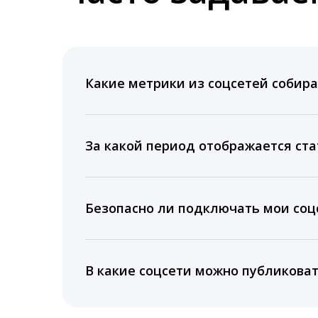
Какие метрики из соцсетей собира
Мы собираем данные по количеству лайк
время для публикации, показываем лучш
За какой период отображается ста
Вы можете изучить статистику по конку
подключении тарифа Блогер. При оплате 
Безопасно ли подключать мои соцс
5 лет.
Да, мы не запрашиваем логины и пароли
информацию третьим лицам.
В какие соцсети можно публикова
LiveDune публикует посты в Instagram, Fa