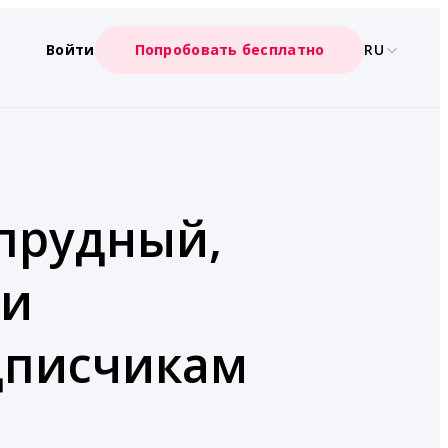
Войти
Попробовать бесплатно
RU
опрудный,
ии
дписчикам